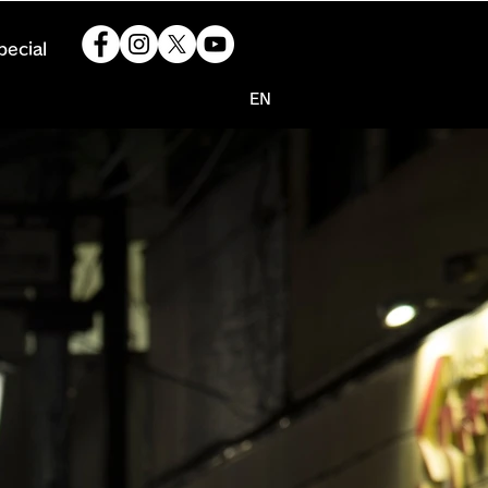
pecial
EN