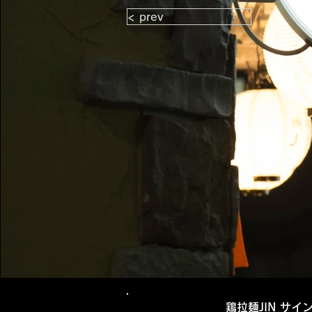
< prev
鶏拉麺JIN サイ